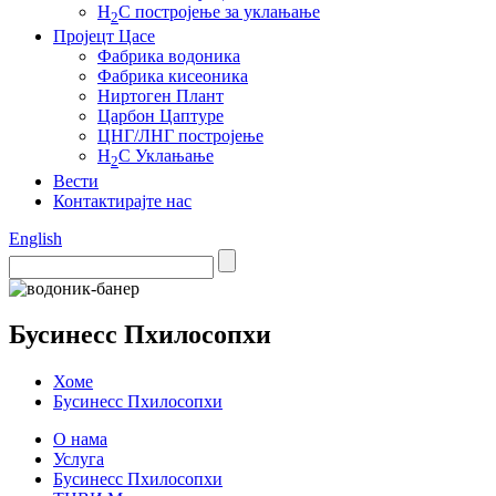
H
С постројење за уклањање
2
Пројецт Цасе
Фабрика водоника
Фабрика кисеоника
Ниртоген Плант
Царбон Цаптуре
ЦНГ/ЛНГ постројење
H
С Уклањање
2
Вести
Контактирајте нас
English
Бусинесс Пхилосопхи
Хоме
Бусинесс Пхилосопхи
О нама
Услуга
Бусинесс Пхилосопхи