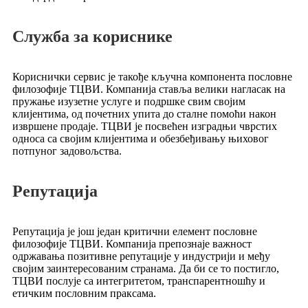
Служба за кориснике
Кориснички сервис је такође кључна компонента пословне
филозофије ТЦВИ. Компанија ставља велики нагласак на
пружање изузетне услуге и подршке свим својим
клијентима, од почетних упита до сталне помоћи након
извршене продаје. ТЦВИ је посвећен изградњи чврстих
односа са својим клијентима и обезбеђивању њиховог
потпуног задовољства.
Репутација
Репутација је још један критични елемент пословне
филозофије ТЦВИ. Компанија препознаје важност
одржавања позитивне репутације у индустрији и међу
својим заинтересованим странама. Да би се то постигло,
ТЦВИ послује са интегритетом, транспарентношћу и
етичким пословним праксама.