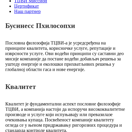
ТЦВИ Миссион
Цертификат
Наш партнер
Бусинесс Пхилосопхи
Пословна филозофија ТЦВИ-а је усредсређена на
принципе квалитета, корисничке услуге, репутације и
изврсности услуге. Ови водећи принципи су саставни део
мисије компаније да постане водећи добављач решења за
уштеду енергије и еколошки прихватљивих решења у
глобалној области гаса и нове енергије.
Квалитет
Квалитет је фундаментални аспект пословне филозофије
ТЦВИ, а компанија настоји да испоручи висококвалитетне
производе и услуге који испуњавају или превазилазе
очекивања купаца. Посвећеност компаније квалитету
огледа се у њеном придржавању ригорозних процедура и
стандарда контроле квалитета.