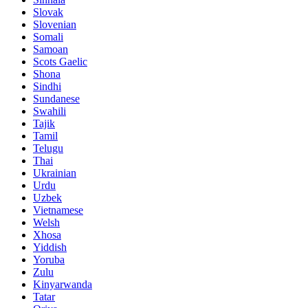
Slovak
Slovenian
Somali
Samoan
Scots Gaelic
Shona
Sindhi
Sundanese
Swahili
Tajik
Tamil
Telugu
Thai
Ukrainian
Urdu
Uzbek
Vietnamese
Welsh
Xhosa
Yiddish
Yoruba
Zulu
Kinyarwanda
Tatar