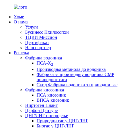
Хоме
О нама
Услуга
Бусинесс Пхилосопхи
ТЦВИ Миссион
Цертификат
Наш партнер
Решења
Фабрика водоника
ПСА-Х
2
Производња метанола до водоника
Фабрика за производњу водоника СМР
природног гаса
Скид Фабрика водоника за природни гас
Фабрика кисеоника
ПСА кисеоник
ВПСА кисеоник
Ниртоген Плант
Царбон Цаптуре
ЦНГ/ЛНГ постројење
Природни гас у ЦНГ/ЛНГ
Биогас у ЦНГ/ЛНГ