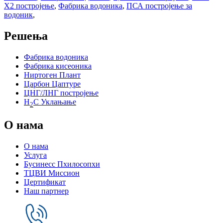
Х2 постројење
,
Фабрика водоника
,
ПСА постројење за
водоник
,
Решења
Фабрика водоника
Фабрика кисеоника
Ниртоген Плант
Царбон Цаптуре
ЦНГ/ЛНГ постројење
H
С Уклањање
2
О нама
О нама
Услуга
Бусинесс Пхилосопхи
ТЦВИ Миссион
Цертификат
Наш партнер