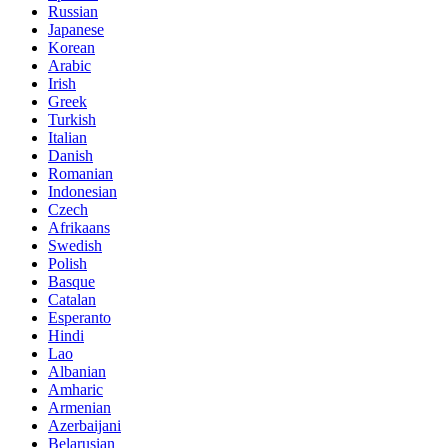
Russian
Japanese
Korean
Arabic
Irish
Greek
Turkish
Italian
Danish
Romanian
Indonesian
Czech
Afrikaans
Swedish
Polish
Basque
Catalan
Esperanto
Hindi
Lao
Albanian
Amharic
Armenian
Azerbaijani
Belarusian