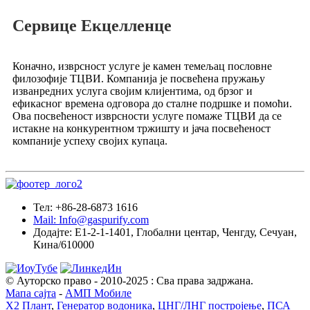
Сервице Екцелленце
Коначно, изврсност услуге је камен темељац пословне
филозофије ТЦВИ. Компанија је посвећена пружању
изванредних услуга својим клијентима, од брзог и
ефикасног времена одговора до сталне подршке и помоћи.
Ова посвећеност изврсности услуге помаже ТЦВИ да се
истакне на конкурентном тржишту и јача посвећеност
компаније успеху својих купаца.
Тел: +86-28-6873 1616
Mail: Info@gaspurify.com
Додајте: Е1-2-1-1401, Глобални центар, Ченгду, Сечуан,
Кина/610000
© Ауторско право - 2010-2025 : Сва права задржана.
Мапа сајта
-
АМП Мобиле
Х2 Плант
,
Генератор водоника
,
ЦНГ/ЛНГ постројење
,
ПСА