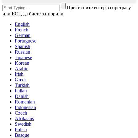
Притисните ентер за претрагу
или ЕСЦ да бисте затворили
English
French
German
Portuguese
Spanish
Russian
Japanese
Korean
Arabic
Irish
Greek
Turkish
Italian
Danish
Romanian
Indonesian
Czech
Afrikaans
Swedish
Polish
Basque