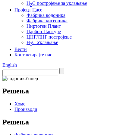
H
С постројење за уклањање
2
Пројецт Цасе
Фабрика водоника
Фабрика кисеоника
Ниртоген Плант
Царбон Цаптуре
ЦНГ/ЛНГ постројење
H
С Уклањање
2
Вести
Контактирајте нас
English
Решења
Хоме
Производи
Решења
Фабрика водоника