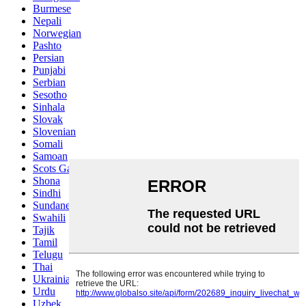
Burmese
Nepali
Norwegian
Pashto
Persian
Punjabi
Serbian
Sesotho
Sinhala
Slovak
Slovenian
Somali
Samoan
Scots Gaelic
Shona
Sindhi
Sundanese
Swahili
Tajik
Tamil
Telugu
Thai
Ukrainian
Urdu
Uzbek