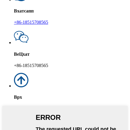
Вхатсапп
+86-18515708565
ВеЦхат
+86-18515708565
Врх