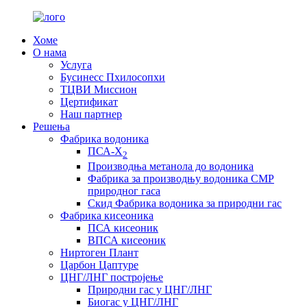
Хоме
О нама
Услуга
Бусинесс Пхилосопхи
ТЦВИ Миссион
Цертификат
Наш партнер
Решења
Фабрика водоника
ПСА-Х
2
Производња метанола до водоника
Фабрика за производњу водоника СМР
природног гаса
Скид Фабрика водоника за природни гас
Фабрика кисеоника
ПСА кисеоник
ВПСА кисеоник
Ниртоген Плант
Царбон Цаптуре
ЦНГ/ЛНГ постројење
Природни гас у ЦНГ/ЛНГ
Биогас у ЦНГ/ЛНГ