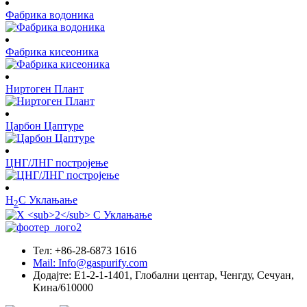
Фабрика водоника
Фабрика кисеоника
Ниртоген Плант
Царбон Цаптуре
ЦНГ/ЛНГ постројење
H
С Уклањање
2
Тел: +86-28-6873 1616
Mail: Info@gaspurify.com
Додајте: Е1-2-1-1401, Глобални центар, Ченгду, Сечуан,
Кина/610000