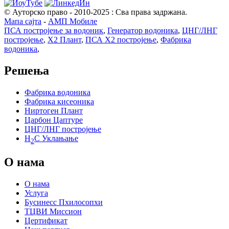
© Ауторско право - 2010-2025 : Сва права задржана.
Мапа сајта
-
АМП Мобиле
ПСА постројење за водоник
,
Генератор водоника
,
ЦНГ/ЛНГ
постројење
,
Х2 Плант
,
ПСА Х2 постројење
,
Фабрика
водоника
,
Решења
Фабрика водоника
Фабрика кисеоника
Ниртоген Плант
Царбон Цаптуре
ЦНГ/ЛНГ постројење
H
С Уклањање
2
О нама
О нама
Услуга
Бусинесс Пхилосопхи
ТЦВИ Миссион
Цертификат