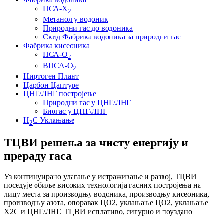
ПСА-Х
2
Метанол у водоник
Природни гас до водоника
Скид Фабрика водоника за природни гас
Фабрика кисеоника
ПСА-О
2
ВПСА-О
2
Ниртоген Плант
Царбон Цаптуре
ЦНГ/ЛНГ постројење
Природни гас у ЦНГ/ЛНГ
Биогас у ЦНГ/ЛНГ
H
С Уклањање
2
ТЦВИ решења за чисту енергију и
прераду гаса
Уз континуирано улагање у истраживање и развој, ТЦВИ
поседује обиље високих технологија гасних постројења на
лицу места за производњу водоника, производњу кисеоника,
производњу азота, опоравак ЦО2, уклањање ЦО2, уклањање
Х2С и ЦНГ/ЛНГ. ТЦВИ исплативо, сигурно и поуздано