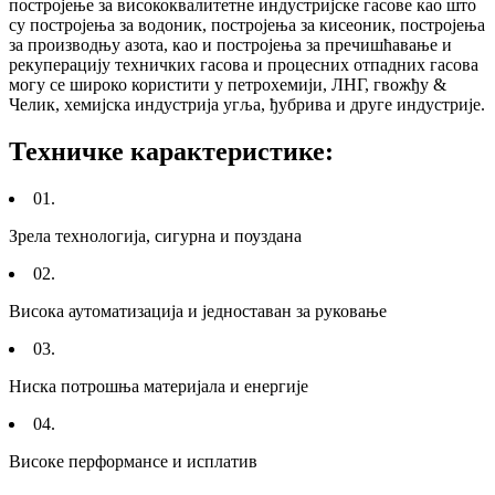
постројење за висококвалитетне индустријске гасове као што
су постројења за водоник, постројења за кисеоник, постројења
за производњу азота, као и постројења за пречишћавање и
рекуперацију техничких гасова и процесних отпадних гасова
могу се широко користити у петрохемији, ЛНГ, гвожђу &
Челик, хемијска индустрија угља, ђубрива и друге индустрије.
Техничке карактеристике:
01.
Зрела технологија, сигурна и поуздана
02.
Висока аутоматизација и једноставан за руковање
03.
Ниска потрошња материјала и енергије
04.
Високе перформансе и исплатив